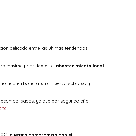
ación delicada entre las últimas tendencias
ra máxima prioridad es el
abastecimiento local
uno rico en bollería, un almuerzo sabroso y
o recompensados, ya que por segundo año
tal.
2021,
nuestro compromiso con el