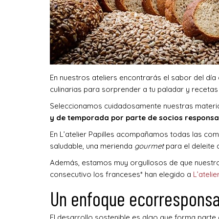
En nuestros ateliers encontrarás el sabor del día 
culinarias para sorprender a tu paladar y recet
Seleccionamos cuidadosamente nuestras materias
y de temporada por parte de socios responsab
En L’atelier Papilles acompañamos todas las comid
saludable, una merienda
gourmet
para el deleite 
Además, estamos muy orgullosos de que nuestros
consecutivo los franceses* han elegido a
L’atelie
Un enfoque ecorresponsab
El desarrollo sostenible es algo que forma parte 