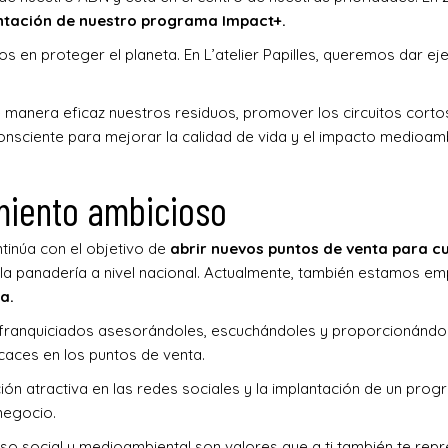
ntación de nuestro programa Impact+.
 en proteger el planeta. En L’atelier Papilles, queremos dar 
 manera eficaz nuestros residuos, promover los circuitos cortos y
sciente para mejorar la calidad de vida y el impacto medioamb
miento ambicioso
tinúa con el objetivo de
abrir nuevos puntos de venta para cu
 la panadería a nivel nacional. Actualmente, también estamos 
a.
s franquiciados asesorándoles, escuchándoles y proporcionándo
icaces en los puntos de venta.
ón atractiva en las redes sociales y la implantación de un prog
negocio.
omiso social y medioambiental son valores que a ti también te rep