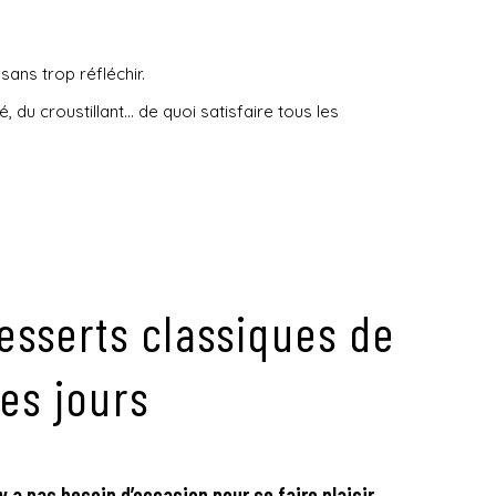
sans trop réfléchir.
, du croustillant… de quoi satisfaire tous les
esserts classiques de
les jours
’y a pas besoin d’occasion pour se faire plaisir,