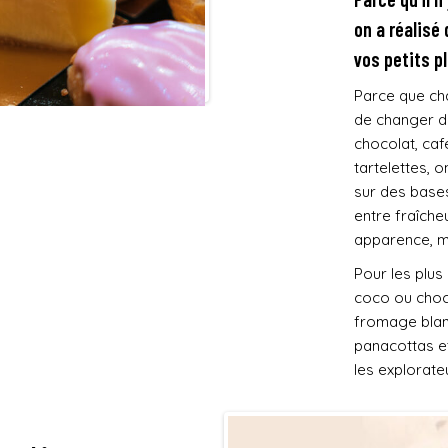
on a réalisé
vos petits p
Parce que cha
de changer de
chocolat, caf
tartelettes, o
sur des bases 
entre fraîche
apparence, m
Pour les plus
coco ou choco
fromage blan
panacottas e
les explorate