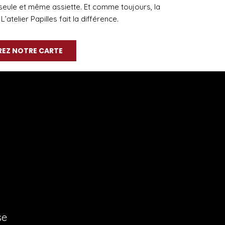
seule et même assiette. Et comme toujours, la
L’atelier Papilles fait la différence.
EZ NOTRE CARTE
se