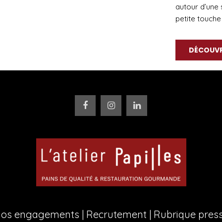
autour d’une 
petite touche 
DÉCOUVR
os engagements
|
Recrutement
|
Rubrique pres