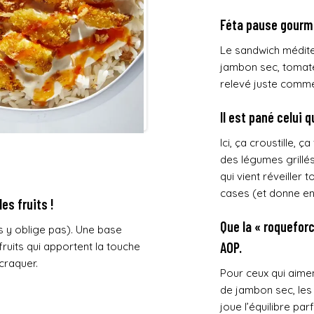
Féta pause gourm
Le sandwich médite
jambon sec, tomate
relevé juste comme i
Il est pané celui q
Ici, ça croustille, 
des légumes grillés
qui vient réveiller 
cases (et donne env
es fruits !
Que la « roqueforc
us y oblige pas). Une base
AOP.
ruits qui apportent la touche
 craquer.
Pour ceux qui aimen
de jambon sec, les
joue l’équilibre par