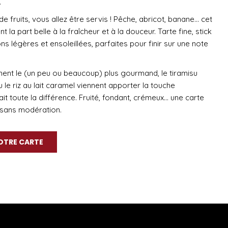
.
e fruits, vous allez être servis
! Pêche, abricot, banane… cet
nt la part belle à la fraîcheur et à la douceur. Tarte fine, stick
s légères et ensoleillées, parfaites pour finir sur une note
iment le (un peu ou beaucoup) plus gourmand, le tiramisu
le riz au lait caramel viennent apporter la touche
ait toute la différence. Fruité, fondant, crémeux… une carte
 sans modération.
OTRE CARTE