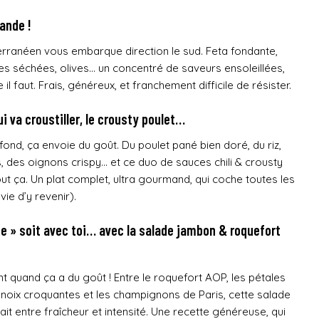
ande !
rranéen vous embarque direction le sud. Feta fondante,
s séchées, olives… un concentré de saveurs ensoleillées,
l faut. Frais, généreux, et franchement difficile de résister.
ui va croustiller,
le crousty poulet…
ça fond, ça envoie du goût. Du poulet pané bien doré, du riz,
, des oignons crispy… et ce duo de sauces chili & crousty
tout ça. Un plat complet, ultra gourmand, qui coche toutes les
ie d’y revenir).
e » soit avec toi
… avec la salade jambon & roquefort
t quand ça a du goût ! Entre le roquefort AOP, les pétales
 noix croquantes et les champignons de Paris, cette salade
fait entre fraîcheur et intensité. Une recette généreuse, qui