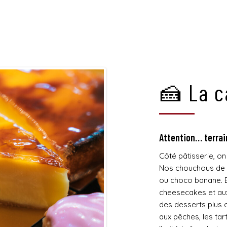
🍰 La c
Attention… terra
Côté pâtisserie, o
Nos chouchous de l
ou choco banane. Et
cheesecakes et aux
des desserts plus 
aux pêches, les tar