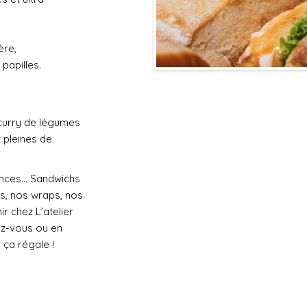
ère,
 papilles.
 curry de légumes
t pleines de
ances… Sandwichs
os, nos wraps, nos
r chez L’atelier
ez-vous ou en
ça régale !