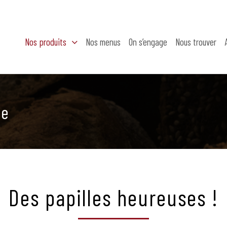
Nos produits
Nos menus
On s’engage
Nous trouver
de
Des papilles heureuses !