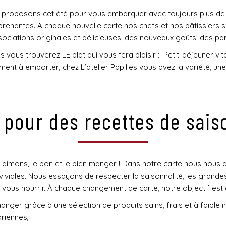
s proposons cet été pour vous embarquer avec toujours plus de s
enantes. A chaque nouvelle carte nos chefs et nos pâtissiers s
ciations originales et délicieuses, des nouveaux goûts, des par
es vous trouverez LE plat qui vous fera plaisir : Petit-déjeuner
t à emporter, chez L’atelier Papilles vous avez la variété, une
n pour des recettes de sai
 aimons, le bon et le bien manger ! Dans notre carte nous nous 
nviviales. Nous essayons de respecter la saisonnalité, les grand
vous nourrir. À chaque changement de carte, notre objectif est d
anger grâce à une sélection de produits sains, frais et à faible
riennes,